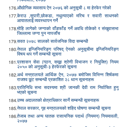
‌औद्योगिक व्यवसाय ऐन २०७६ को अनुसूची ८ मा हेरफेर गरेको
176.
केराउ ,सुपारी,छोकडा, नधुल्याएको मरिच र सवारी साधनको
177.
आयातलाई व्यवस्थापन गर्ने
मोहि लागेको जग्गाको वाँडफाँड गर्ने अवधि तोकेको र संखुवासभा
178.
जिल्लामा जग्गा पुन नापजाँच
स‍वत २०७८ सालको सार्वजनिक विदा सम्बन्धी
179.
नेपाल इन्जिनियरिङ्ग परिषद् ऐनको अनुसूचीमा इन्जिनियरिङ्ग
180.
विषय थप गर्ने सम्बन्धी सूचना
प्रशासन सेवा (गठन, समूह श्रेणी विभाजन र नियुक्ति) नियम
181.
२०५० को अनुसूची-३ हेरफेरको सूचना
अर्थ मन्त्रालयले आर्थिक ऐन, २०७७ बमोजिम विभिन्न शिर्षकमा
182.
राजश्व छूट सम्बन्धी प्रकाशित २८ थान सूचनाहरू
प्रतिनिधि सभा सदस्यमा श्री जानकी देवी राम निर्वाचित हुनु
183.
भएको सूचना
उच्च अदालतको क्षेत्राधिकार सार्ने सम्बन्धी सूचनाहरू
184.
नेपाल सरकार, गृह मन्त्रालयको शहिद घोषणा सम्बन्धी सूचना
185.
तेजाब तथा अन्य घातक रासायनिक पदार्थ (नियमन) नियमावली,
186.
२०७७