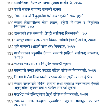
व्यावसियक निरन्तरता कर्जा प्रवाह कार्यविधि, २०७७
126.
शहरी सडक मापदण्ड सम्बन्धी सूचना
127.
गेपालनाथ योगी हुनुपर्नेमा गेपीनाथ भएकोले सच्याइएको
128.
नेपाल लेखापरीक्षण सेवा (गठन, श्रेणी विभाजन र नियुक्ति)
129.
नियमहरु, ०७७
सूचनाको हक सम्बन्धी (तेश्रो संशोधन) नियमावली, ०७७
130.
भक्तपुर क्यान्सर अस्पताल विकास समिति (गठन) आदेश, २०७७
131.
भूमि सम्बन्धी (अठारौं संशोधन) नियमहरु, २०७७
132.
आयोजनाको बहुवर्षीय ठेक्का सम्बन्धी (पहिलो संशोधन) मापदण्ड,
133.
२०७७
राजस्व सदस्य पदमा नियुक्ति सम्बन्धी सूचना
134.
फौजदारी कसूर (कैद कट्टा) पहिलो संशोधन नियमावली, २०७७
135.
निजामती सेवा नियमावली, २०५० को अनुसूची -२कमा हेरफेर
136.
नेपाल सरकारले विदेशी लगानी तथा प्रविधि हस्तान्तरण ऐनको
137.
अनुसूचीको क्रमसंख्या १ हेरफेर सम्बन्धी सूचना
प्रइभेट फर्म रजिष्ट्रेशन तेह्रौं संशोधन नियमावली, २०७७
138.
स्वास्थ्य मन्त्रालयद्वारा प्रकाशित सूचना भक्तपुर क्यान्सर
139.
अस्पताल