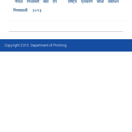
नेपाल निजामती सेवा ऐन
राष्टि्य प्रसारण चाैथाे संशोधन
नियमावली
२०१३
Copyright 2015. Department of Printinig