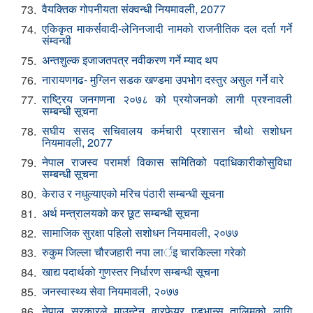
वैयक्तिक गोपनीयता संक्वन्धी नियमावली, 2077
73.
एकिकृत माकर्सवादी-लेनिनजादी नामको राजनीतिक दल दर्ता गर्ने
74.
संम्वन्धी‌
अन्तशुल्क इजाजतपत्र नवीकरण गर्ने म्याद थप‌
75.
नारायणगढ- मुग्लिन सडक खण्डमा उपभोग दस्तुर असुल गर्ने वारे
76.
राष्ट्रिय जनगणना २०७८ को प्रयोजनको लागी प्रश्नावली
77.
सम्बन्धी सूचना
स‌घीय स‌सद सचिवालय कर्मचारी प्रशासन चौथो स‌शोधन
78.
नियमावली, 2077
नेपाल राजस्व परामर्श विकास समितिको पदाधिकारीकोसुविधा
79.
सम्बन्धी सूचना
केराउ र नधुल्याएको मरिच पंठारी सम्बन्धी सूचना
80.
अर्थ मन्त्रालयको कर छूट सम्बन्धी सूचना
81.
सामाजिक सुरक्षा पहिलो सशोधन नियमावली, २०७७
82.
रुकुम जिल्ला चौरजहारी नपा लार्इ चारकिल्ला गरेको
83.
खाद्य पदार्थको गुणस्तर निर्धारण सम्बन्धी सूचना
84.
जनस्वास्थ्य सेवा नियमावली, २०७७
85.
नेपाल सरकारले माउन्टेन वारफेयर एड्भान्स तालिमको लागि
86.